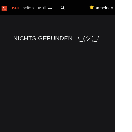
U
beliebt
q
anmelden
neu
müll
NICHTS GEFUNDEN ¯\_(ツ)_/¯