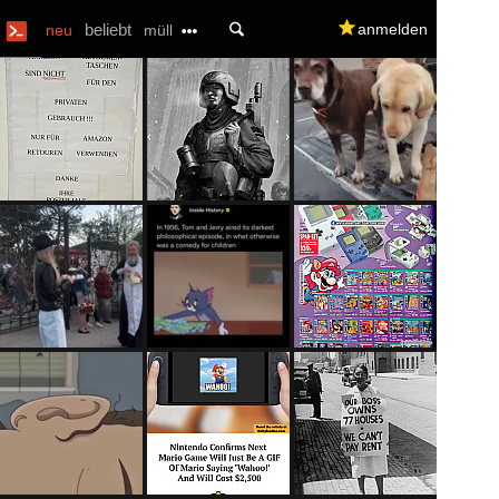
U
beliebt
q
anmelden
neu
müll