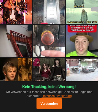
Kein Tracking, keine Werbung!
Wir verwenden nur technisch notwendige Cookies für Login und
Sicherheit.
Datenschutzerklärung
FAQ
Grundsätze
Datenschutz
pr0.app ausprobieren
×
Impressum
Log
Mobil App
Shop
Öffnen
Verstanden
Optimiert für mobile Geräte
Status
Inhalte melden
Kontakt
Unterstützen