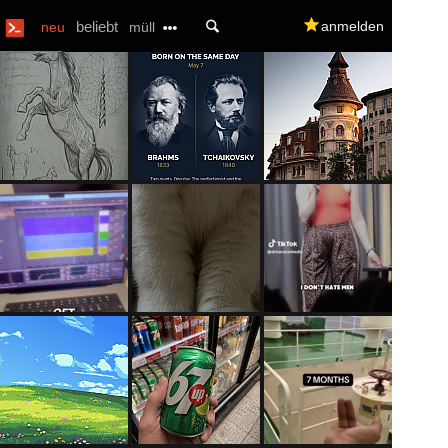
U
beliebt
q
anmelden
neu
müll