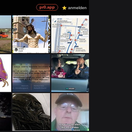
pr0.app
U
anmelden