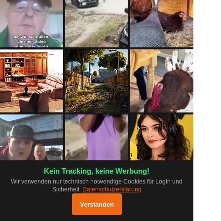
Kein Tracking, keine Werbung!
Wir verwenden nur technisch notwendige Cookies für Login und
Sicherheit.
Datenschutzerklärung
FAQ
Grundsätze
Datenschutz
pr0.app ausprobieren
×
Impressum
Log
Mobil App
Shop
Öffnen
Verstanden
Optimiert für mobile Geräte
Status
Inhalte melden
Kontakt
Unterstützen