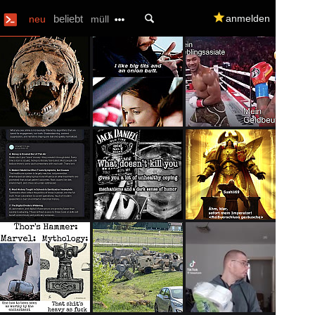
U
beliebt
q
anmelden
neu
müll