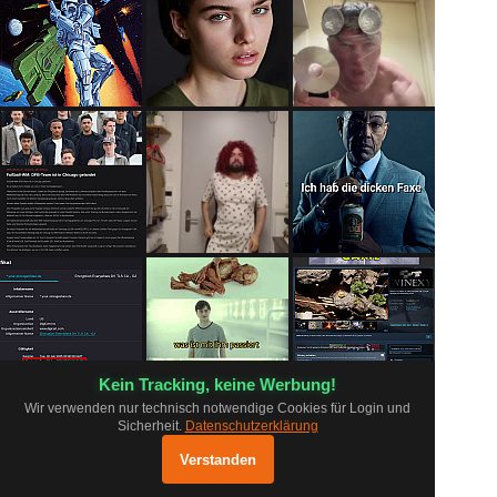
Kein Tracking, keine Werbung!
Wir verwenden nur technisch notwendige Cookies für Login und
Sicherheit.
Datenschutzerklärung
FAQ
Grundsätze
Datenschutz
pr0.app ausprobieren
×
Impressum
Log
Mobil App
Shop
Öffnen
Verstanden
Optimiert für mobile Geräte
Status
Inhalte melden
Kontakt
Unterstützen