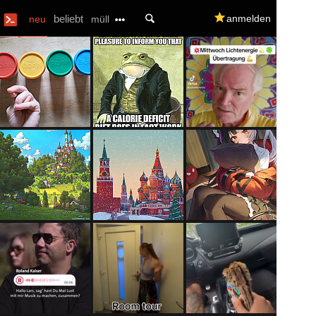
U
beliebt
q
anmelden
neu
müll