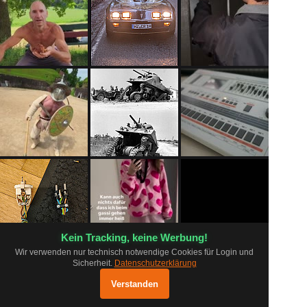
Kein Tracking, keine Werbung!
Wir verwenden nur technisch notwendige Cookies für Login und
Sicherheit.
Datenschutzerklärung
FAQ
Grundsätze
Datenschutz
pr0.app ausprobieren
×
Impressum
Log
Mobil App
Shop
Öffnen
Verstanden
Optimiert für mobile Geräte
Status
Inhalte melden
Kontakt
Unterstützen