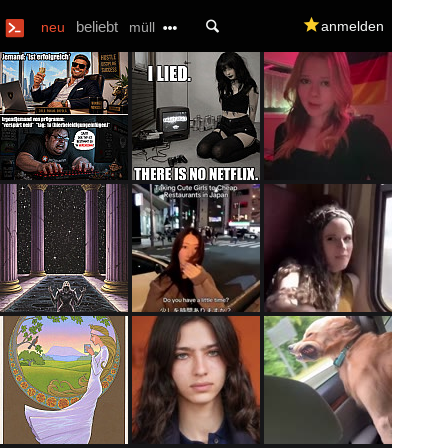
U
beliebt
q
anmelden
neu
müll