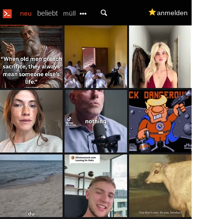
U
beliebt
q
anmelden
neu
müll