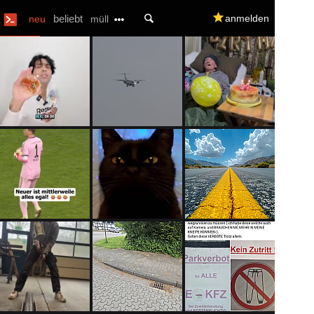
U
beliebt
q
anmelden
neu
müll