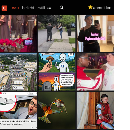
U
beliebt
q
anmelden
neu
müll