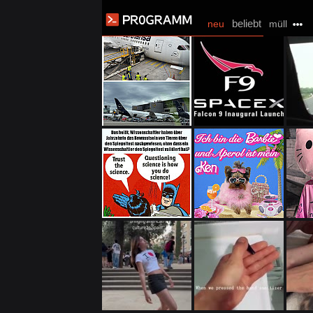
beliebt
neu
müll