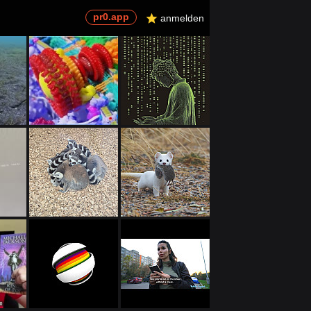
pr0.app
U
anmelden