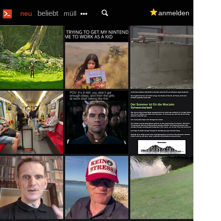
U
beliebt
q
anmelden
neu
müll