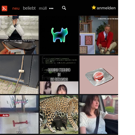
U
beliebt
q
anmelden
neu
müll