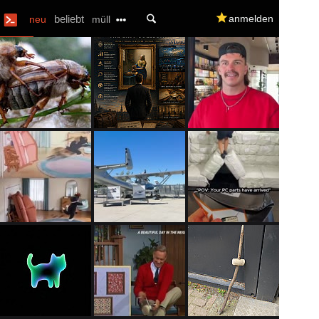
U
beliebt
q
anmelden
neu
müll