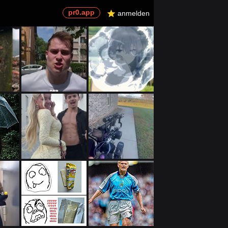
pr0.app
U
anmelden