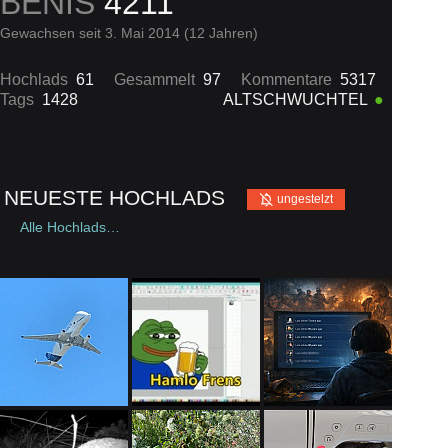
BENIS
4211
Gewachsen seit 3. Mai 2014 (12 Jahren)
Hochlads
61
Gesammelt
97
Kommentare
5317
Tags
1428
ALTSCHWUCHTEL
NEUESTE HOCHLADS
A
ungestelzt
Alle Hochlads…