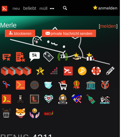
U
beliebt
q
anmelden
neu
müll
Merle
[
melden
]
a
m
blockieren
private Nachricht senden
5k
12
1k