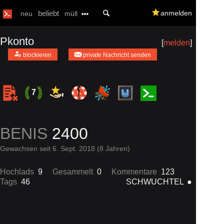
U
beliebt
q
anmelden
neu
müll
Pkonto
[
melden
]
a
m
blockieren
private Nachricht senden
7
BENIS
2400
Gewachsen seit 6. Sept. 2018 (8 Jahren)
Hochlads
9
Gesammelt
0
Kommentare
123
Tags
46
SCHWUCHTEL